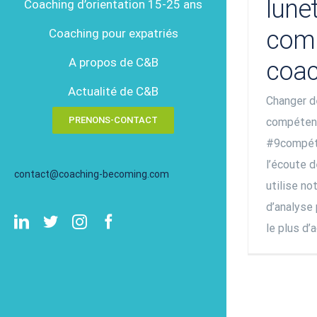
lunet
Coaching d’orientation 15-25 ans
com
Coaching pour expatriés
A propos de C&B
coac
Actualité de C&B
Changer de
PRENONS-CONTACT
compéten
#9compét
l’écoute d
contact@coaching-becoming.com
utilise n
d’analyse
LinkedIn
Twitter
Instagram
Facebook
le plus d’a