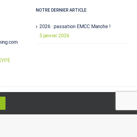
NOTRE DERNIER ARTICLE
2026 : passation EMCC Manche !
5 janvier 2026
ming.com
KYPE
Bascule
|
Politique de confidentialité
|
Mentions légales
|
de
la
zone
de