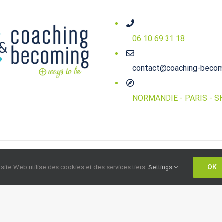
06 10 69 31 18
contact@coaching-beco
NORMANDIE - PARIS - S
© Copyright 2020
2026 |
Agence So Direct
| All Rights Reserved 
OK
 site Web utilise des cookies et des services tiers.
Settings