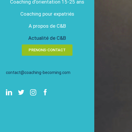
Coaching d’orientation 15-25 ans
Coaching pour expatriés
A propos de C&B
Actualité de C&B
PRENONS-CONTACT
contact@coaching-becoming.com
LinkedIn
Twitter
Instagram
Facebook