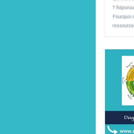
? Réponse 
Pourquoi c
ressource