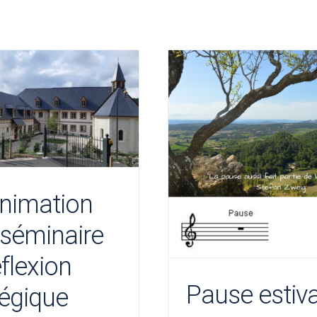
nimation
 séminaire
éflexion
Pause estiva
tégique