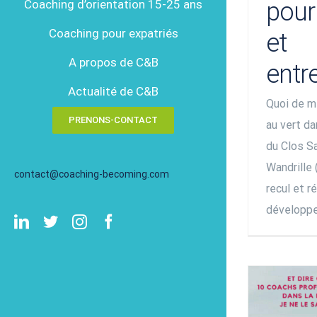
pour
Coaching d’orientation 15-25 ans
Coaching pour expatriés
et
A propos de C&B
entr
Actualité de C&B
Quoi de m
PRENONS-CONTACT
au vert da
du Clos S
Wandrille 
contact@coaching-becoming.com
recul et ré
développem
LinkedIn
Twitter
Instagram
Facebook