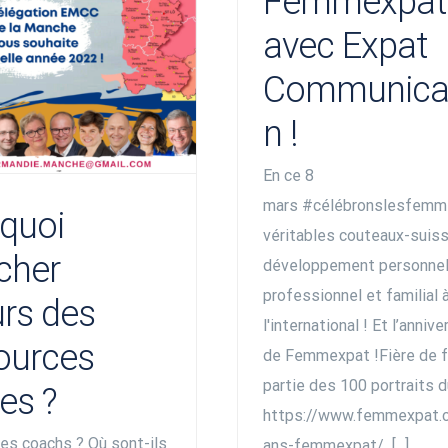
Femmexpat
avec Expat
Communica
n !
En ce 8
mars #célébronslesfemm
quoi
véritables couteaux-suis
cher
développement personnel
professionnel et familial 
urs des
l'international ! Et l’annive
ources
de Femmexpat !Fière de f
partie des 100 portraits du
es ?
https://www.femmexpat.
ces coachs ? Où sont-ils
ans-femmexpat/ [...]