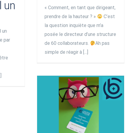
l un
« Comment, en tant que dirigeant,
prendre de la hauteur ? »
C’est
la question inquiète que m’a
l un
posée le directeur d’une structure
le par
de 60 collaborateurs.
Ah pas
simple de réagir à [...]
être
]