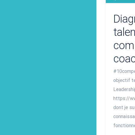
Diag
talen
com
coa
#10compé
objectif t
Leadershi
https://w
dont je su
connaissan
fonctionne