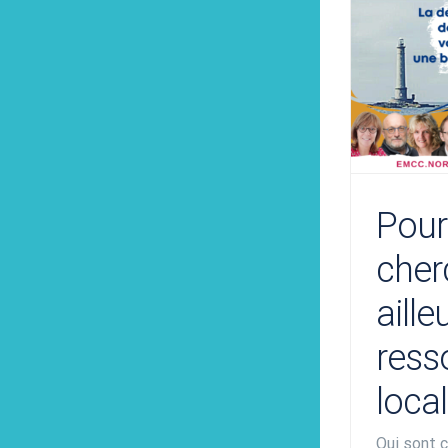
Pour
cher
aille
ress
local
Qui sont 