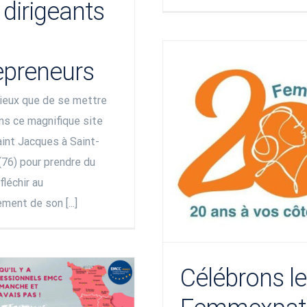
 dirigeants
epreneurs
ieux que de se mettre
ns ce magnifique site
aint Jacques à Saint-
(76) pour prendre du
fléchir au
ent de son [...]
Célébrons l