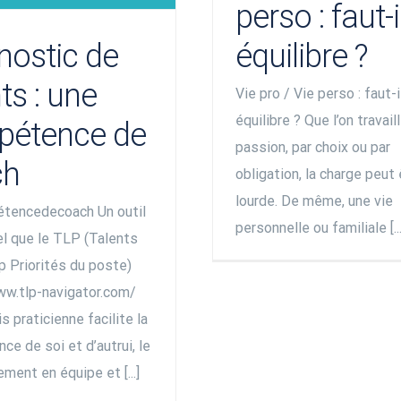
perso : faut-i
nostic de
équilibre ?
ts : une
Vie pro / Vie perso : faut-i
équilibre ? Que l’on travail
pétence de
passion, par choix ou par
ch
obligation, la charge peut 
lourde. De même, une vie
tencedecoach Un outil
personnelle ou familiale [...
el que le TLP (Talents
p Priorités du poste)
ww.tlp-navigator.com/
is praticienne facilite la
ce de soi et d’autrui, le
ment en équipe et [...]