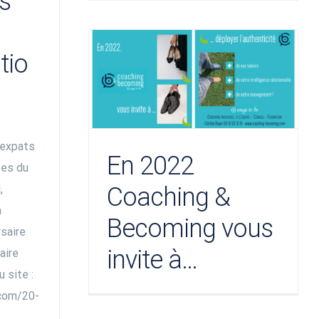
s
tio
expats
En 2022
ses du
,
Coaching &
à
Becoming vous
rsaire
invite à…
aire
 site :
com/20-