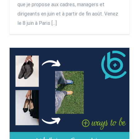
que je propose aux cadres, managers et
dirigeants en juin et à partir de fin août. Venez
le 8 juin à Paris [...]