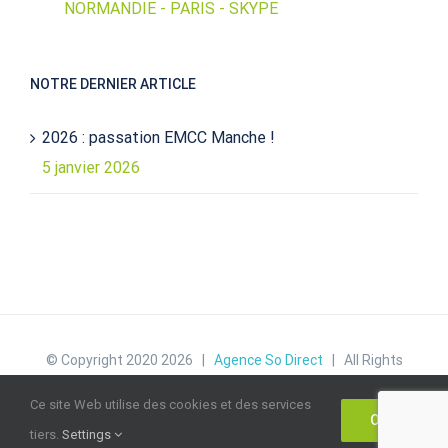
NORMANDIE - PARIS - SKYPE
NOTRE DERNIER ARTICLE
2026 : passation EMCC Manche !
5 janvier 2026
© Copyright 2020
2026 |
Agence So Direct
| All Rights
Reserved |
Politique de confidentialité
|
Mentions
Ce site Web utilise des cookies et des services
OK
légales
|
tiers.
Settings