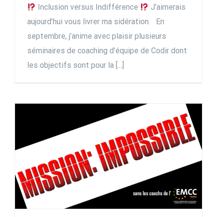
Inclusion versus Indifférence
J’aimerais
aujourd’hui vous livrer ma sidération. En
septembre, j’anime avec plaisir plusieurs
séminaires de coaching d’équipe de Codir dont
les objectifs sont pour la [...]